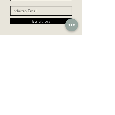
Iscriviti ora
Sign up for Our Newsletter
Iscriviti ora
TUTTI I GIOIELLI JULS SONO PENSATI E
DISEGNATI DA GIULIA BUDANO, FOUNDER DEL