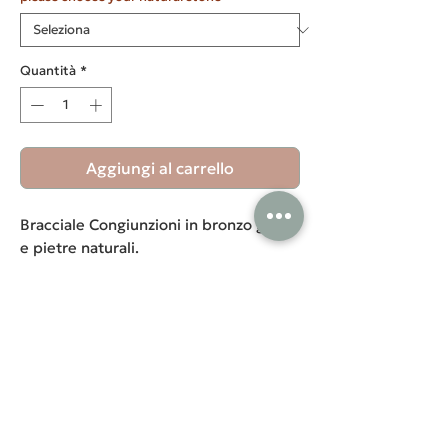
Quantità
*
Aggiungi al carrello
Bracciale Congiunzioni in bronzo giallo
e pietre naturali.
Labradorite bianca, labradorite grigia,
sun stone, giarda verde.
Diametro pietra: 6mm
Congiunzioni bracelet in yellow
bronze and natural stones: white
labradorite, grey labradorite, sun
stone, green jade.